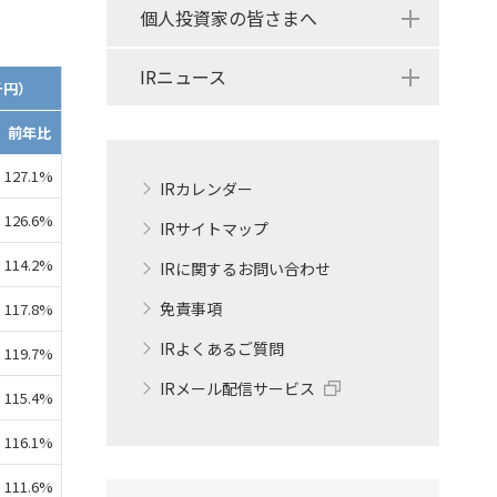
個人投資家の皆さまへ
IRニュース
千円）
前年比
127.1%
IRカレンダー
126.6%
IRサイトマップ
114.2%
IRに関するお問い合わせ
免責事項
117.8%
IRよくあるご質問
119.7%
IRメール配信サービス
115.4%
116.1%
111.6%