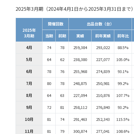
2025年3月期（2024年4月1日から2025年3月31日まで
開催回数
出品台数（台）
2025年
3月期
当期
前期
実績
前年実績
前年比
4月
74
78
259,384
293,022
88.5%
5月
64
62
238,380
227,077
105.0%
6月
78
76
255,968
274,839
93.1%
7月
80
78
248,875
250,981
99.2%
8月
64
63
227,094
210,876
107.7%
9月
72
81
258,112
276,840
93.2%
10月
81
74
291,463
252,343
115.5%
11月
81
79
300,874
277,041
108.6%