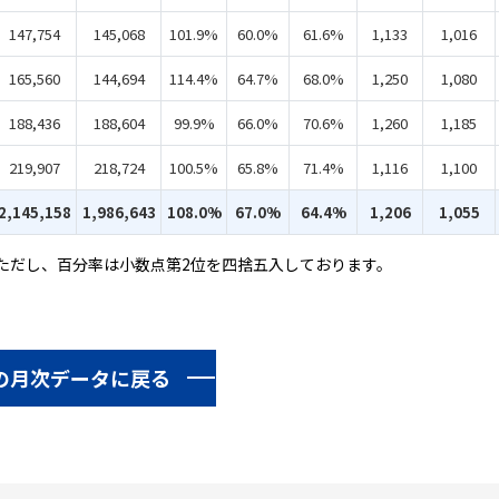
147,754
145,068
101.9%
60.0%
61.6%
1,133
1,016
165,560
144,694
114.4%
64.7%
68.0%
1,250
1,080
188,436
188,604
99.9%
66.0%
70.6%
1,260
1,185
219,907
218,724
100.5%
65.8%
71.4%
1,116
1,100
2,145,158
1,986,643
108.0%
67.0%
64.4%
1,206
1,055
ただし、百分率は小数点第2位を四捨五入しております。
の月次データに戻る